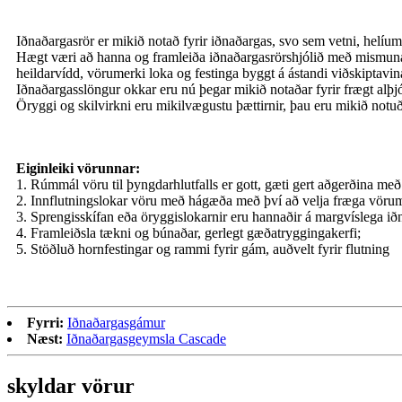
Iðnaðargasrör er mikið notað fyrir iðnaðargas, svo sem vetni, helíum
Hægt væri að hanna og framleiða iðnaðargasrörshjólið með mismuna
heildarvídd, vörumerki loka og festinga byggt á ástandi viðskiptavi
Iðnaðargasslöngur okkar eru nú þegar mikið notaðar fyrir frægt al
Öryggi og skilvirkni eru mikilvægustu þættirnir, þau eru mikið notu
Eiginleiki vörunnar:
1. Rúmmál vöru til þyngdarhlutfalls er gott, gæti gert aðgerðina me
2. Innflutningslokar vöru með hágæða með því að velja fræga vörum
3. Sprengisskífan eða öryggislokarnir eru hannaðir á margvíslega ið
4. Framleiðsla tækni og búnaðar, gerlegt gæðatryggingakerfi;
5. Stöðluð hornfestingar og rammi fyrir gám, auðvelt fyrir flutning
Fyrri:
Iðnaðargasgámur
Næst:
Iðnaðargasgeymsla Cascade
skyldar vörur