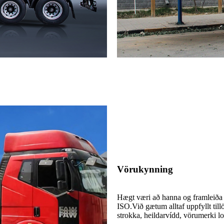
Vörukynning
Hægt væri að hanna og framleiða
ISO.Við gætum alltaf uppfyllt ti
strokka, heildarvídd, vörumerki l