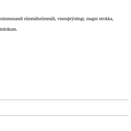
 mismunandi rúmmálsrúmmáli, vinnuþrýstingi, magni strokka,
inleikum.