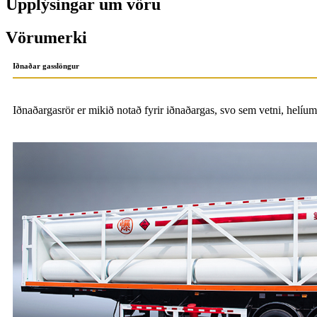
Upplýsingar um vöru
Vörumerki
Iðnaðar gasslöngur
Iðnaðargasrör er mikið notað fyrir iðnaðargas, svo sem vetni, helíum