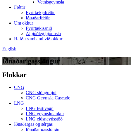
Vetnisgeymsla
Fréttir
Fyrirtækjafréttir
Iðnaðarfréttir
Um okkur
Fyrirtækissnið
Alþjóðleg þjónusta
Hafðu samband við okkur
English
Iðnaðar gasslöngur
Flokkar
CNG
CNG slönguhjól
CNG Geymsla Cascade
LNG
LNG festivagn
LNG geymslutankur
LNG eldsneytisstöð
Iðnaðargas og sérgas
Iðnaðar gasslöngur