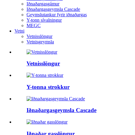
Iðnaðargasgámur
Iðnaðargasgeymsla Cascade
Geymslutankur fyrir iðnaðargas
Y-tonn sívalningur
MEGC
Vetni
Vetnisslöngur
Vetnisgeymsla
Vetnisslöngur
Y-tonna strokkur
Iðnaðargasgeymsla Cascade
Iðnaðar gasslöngur