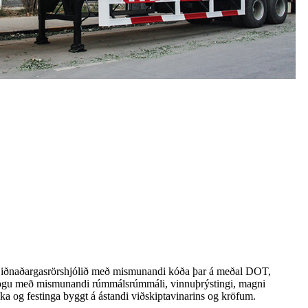
 iðnaðargasrörshjólið með mismunandi kóða þar á meðal DOT,
llögu með mismunandi rúmmálsrúmmáli, vinnuþrýstingi, magni
oka og festinga byggt á ástandi viðskiptavinarins og kröfum.