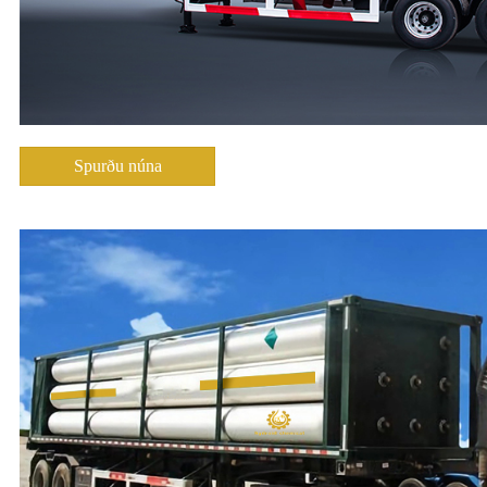
Spurðu núna