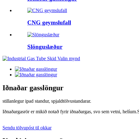
CNG geymslufall
Slönguslæður
Iðnaðar gasslöngur
stillanlegur ipad standur, spjaldtölvustandarar.
Iðnaðargasrör er mikið notað fyrir iðnaðargas, svo sem vetni, helíum.S
Sendu tölvupóst til okkar