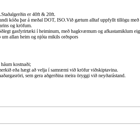
.Staðalgerðin er 40ft & 20ft.
ndi kóða þar á meðal DOT, ISO.Við gætum alltaf uppfyllt tillögu með
narins og kröfum.
þjóðlegt gasfyrirtæki í heiminum, með hagkvæmum og afkastamiklum eig
ð um allan heim og njóta mikils orðspors
ð háum kostnaði;
erkið eða hægt að velja í samræmi við kröfur viðskiptavina.
naðargasröri, sem gera aðgerðina meira öryggi við neyðarástand.