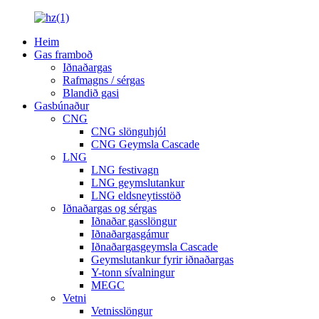
Heim
Gas framboð
Iðnaðargas
Rafmagns / sérgas
Blandið gasi
Gasbúnaður
CNG
CNG slönguhjól
CNG Geymsla Cascade
LNG
LNG festivagn
LNG geymslutankur
LNG eldsneytisstöð
Iðnaðargas og sérgas
Iðnaðar gasslöngur
Iðnaðargasgámur
Iðnaðargasgeymsla Cascade
Geymslutankur fyrir iðnaðargas
Y-tonn sívalningur
MEGC
Vetni
Vetnisslöngur