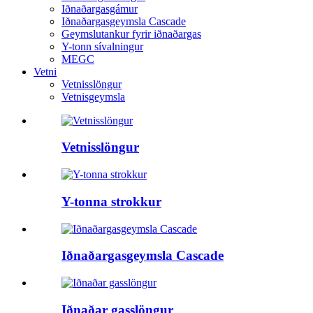
Iðnaðargasgámur
Iðnaðargasgeymsla Cascade
Geymslutankur fyrir iðnaðargas
Y-tonn sívalningur
MEGC
Vetni
Vetnisslöngur
Vetnisgeymsla
Vetnisslöngur
Y-tonna strokkur
Iðnaðargasgeymsla Cascade
Iðnaðar gasslöngur