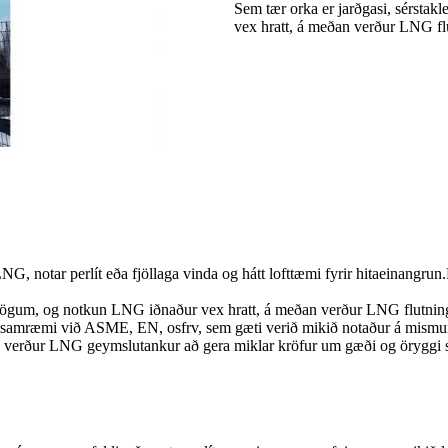
Sem tær orka er jarðgasi, sérsta
vex hratt, á meðan verður LNG fl
 notar perlít eða fjöllaga vinda og hátt lofttæmi fyrir hitaeinangrun.
 á dögum, og notkun LNG iðnaður vex hratt, á meðan verður LNG flutni
í samræmi við ASME, EN, osfrv, sem gæti verið mikið notaður á mism
gs, verður LNG geymslutankur að gera miklar kröfur um gæði og örygg