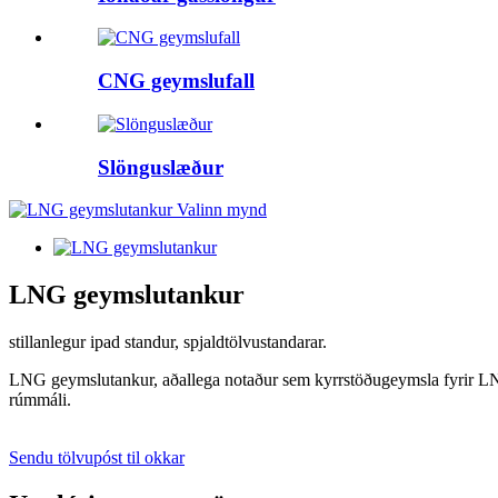
CNG geymslufall
Slönguslæður
LNG geymslutankur
stillanlegur ipad standur, spjaldtölvustandarar.
LNG geymslutankur, aðallega notaður sem kyrrstöðugeymsla fyrir LNG, n
rúmmáli.
Sendu tölvupóst til okkar