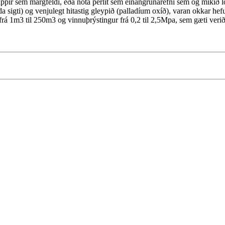
ppír sem margfeldi, eða nota perlít sem einangrunarefni sem og mikið l
 sigti) og venjulegt hitastig gleypið (palladíum oxíð), varan okkar hefu
frá 1m3 til 250m3 og vinnuþrýstingur frá 0,2 til 2,5Mpa, sem gæti veri