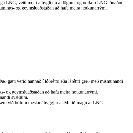
klega LNG, veitt meiri athygli nú á dögum, og notkun LNG iðnaður
utnings- og geymsluaðstaðan að hafa meira notkunarrými.
Það gæti verið hannað í lóðréttri eða láréttri gerð með mismunandi
ngs- og geymsluaðstaðan að hafa meira notkunarrými.
unandi svæðum.
i sem við höfum mestar áhyggjur af.Mikið magn af LNG