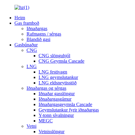
Heim
Gas framboð
Iðnaðargas
Rafmagns / sérgas
Blandið gasi
Gasbúnaður
CNG
CNG slönguhjól
CNG Geymsla Cascade
LNG
LNG festivagn
LNG geymslutankur
LNG eldsneytisstöð
Iðnaðargas og sérgas
Iðnaðar gasslöngur
Iðnaðargasgámur
Iðnaðargasgeymsla Cascade
Geymslutankur fyrir iðnaðargas
Y-tonn sívalningur
MEGC
Vetni
Vetnisslöngur