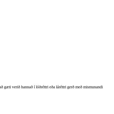
ð gæti verið hannað í lóðréttri eða láréttri gerð með mismunandi