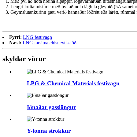
1. Með því að nota hreina álpappír, logavarnarðan hitaeinangrunarpa
2. Lengri lofttæmistími: með því að nota lághita gleypið (5A sameinda
3. Geymslutankurinn gæti verið hannaður lóðrétt eða lárétt, rúmmál 
Fyrri:
LNG festivagn
Næst:
LNG farsíma eldsneytisstöð
skyldar vörur
LPG & Chemical Materials festivagn
Iðnaðar gasslöngur
Y-tonna strokkur