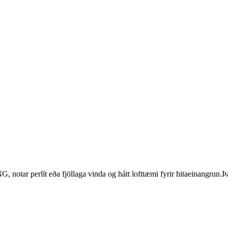
otar perlít eða fjöllaga vinda og hátt lofttæmi fyrir hitaeinangrun.Þa