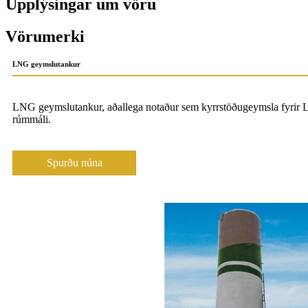
Upplýsingar um vöru
Vörumerki
LNG geymslutankur
LNG geymslutankur, aðallega notaður sem kyrrstöðugeymsla fyrir LNG,
rúmmáli.
Spurðu núna