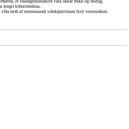
ofttæmi, er einangrunarafköst vara okkar mikil og stöðug.
r lengri lofttæmistíma.
ð víða beitt af mismunandi viðskiptavinum fyrir veirunotkun.