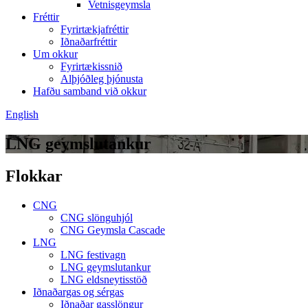
Vetnisgeymsla
Fréttir
Fyrirtækjafréttir
Iðnaðarfréttir
Um okkur
Fyrirtækissnið
Alþjóðleg þjónusta
Hafðu samband við okkur
English
LNG geymslutankur
Flokkar
CNG
CNG slönguhjól
CNG Geymsla Cascade
LNG
LNG festivagn
LNG geymslutankur
LNG eldsneytisstöð
Iðnaðargas og sérgas
Iðnaðar gasslöngur