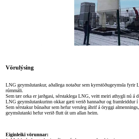
Vörulýsing
LNG geymslutankur, aðallega notaður sem kyrrstöðugeymsla fyrir LNG,
rúmmáli.
Sem tær orka er jarðgasi, sérstaklega LNG, veitt meiri athygli nú
LNG geymslutankurinn okkar gæti verið hannaður og framleiddur 
Sem sérstakur búnaður sem hefur veruleg áhrif á öryggi almennin
geymslutanki hefur verið flutt út um allan heim.
Eiginleiki vörunnar: