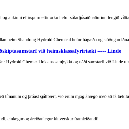
g aukinni eftirspurn eftir orku hefur sólarljósaiðnaðurinn fengið víðtæ
allan heim.Shandong Hydroid Chemical hefur hágæða og stöðugan iðnaða
kiptasamstarf við heimsklassafyrirtæki ----- Linde
fær Hydroid Chemical loksins samþykkt og náði samstarfi við Linde um s
 með tímanum og þróast sjálfbært, við erum mjög ánægð með að fá tækifær
andi, einlægur og áreiðanlegur kínverskur framleiðandi!