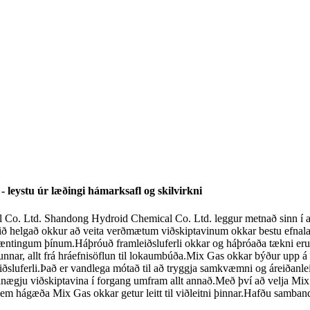
leystu úr læðingi hámarksafl og skilvirkni
o. Ltd. Shandong Hydroid Chemical Co. Ltd. leggur metnað sinn í að
ið helgað okkur að veita verðmætum viðskiptavinum okkar bestu efnal
r væntingum þínum.Háþróuð framleiðsluferli okkar og háþróaða tækni eru
ar, allt frá hráefnisöflun til lokaumbúða.Mix Gas okkar býður upp á brei
ðsluferli.Það er vandlega mótað til að tryggja samkvæmni og áreiðanleika
nægju viðskiptavina í forgang umfram allt annað.Með því að velja Mix
m hágæða Mix Gas okkar getur leitt til viðleitni þinnar.Hafðu samband 