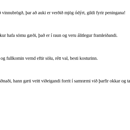
vinnubrögð, þar að auki er verðið mjög ódýrt, gildi fyrir peningana!
r hafa sömu gæði, það er í raun og veru álitlegur framleiðandi.
fullkomin vernd eftir sölu, rétt val, besti kosturinn.
iðnaði, hann gæti veitt viðeigandi forrit í samræmi við þarfir okkar og t