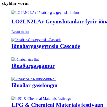
skyldar vörur
LO2LN2LAr Geymslutankur fyrir iðn
Lestu meira
Iðnaðargasgeymsla Cascade
Iðnaðargasgámur
Iðnaðar gasslöngur
LPG & Chemical Materials festivagn