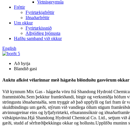
Vetnisgeymsla
Fréttir
Fyrirtækjafréttir
Iðnaðarfréttir
Um okkur
Fyrirtækissnið
Alþjóðleg þjónusta
Hafðu samband við okkur
English
Að byrja
Blandið gasi
Auktu afköst vélarinnar með hágæða blönduðu gasvörum okkar - 
Við kynnum Mix Gas - hágæða vöru frá Shandong Hydroid Chemical C
frammistöðu.Sem þekktur framleiðandi, birgir og verksmiðja höfum v
ströngustu iðnaðarstaðla, sem tryggir að það uppfylli og fari fram ú
skuldbindingu um gæði, stýrum við vandlega öllum stigum framleiðslunn
atvinnugreinar eins og lyfjafyrirtæki, efnarannsóknir og iðnaðarframlei
viðskiptavina.Hjá Shandong Hydroid Chemical Co. Ltd., setjum við á
gæði, studd af sérfræðiþekkingu okkar og hollustu.Upplifðu muninn se