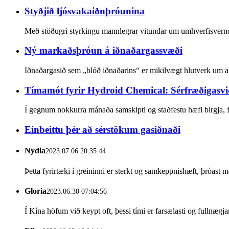
Styðjið ljósvakaiðnþróunina
Með stöðugri styrkingu mannlegrar vitundar um umhverfisvernd o
Ný markaðsþróun á iðnaðargassvæði
Iðnaðargasið sem „blóð iðnaðarins“ er mikilvægt hlutverk um 
Tímamót fyrir Hydroid Chemical: Sérfræðigasviðs
Í gegnum nokkurra mánaða samskipti og staðfestu hæfi birgja, 
Einbeittu þér að sérstökum gasiðnaði
Nydia
2023.07.06 20:35:44
Þetta fyrirtæki í greininni er sterkt og samkeppnishæft, þróast
Gloria
2023.06.30 07:04:56
Í Kína höfum við keypt oft, þessi tími er farsælasti og fullnægj