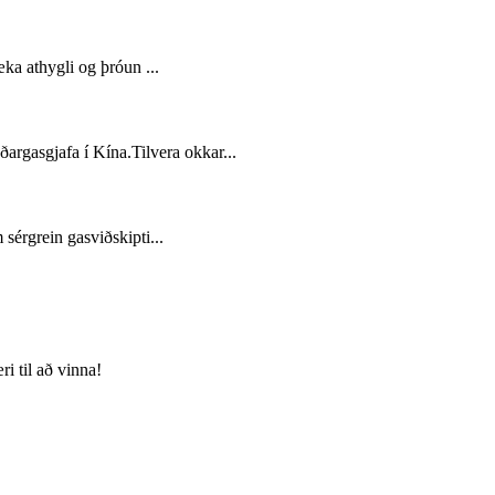
ka athygli og þróun ...
rgasgjafa í Kína.Tilvera okkar...
érgrein gasviðskipti...
i til að vinna!