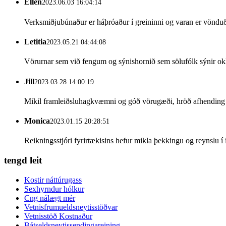
Ellen
2023.06.03 16:04:14
Verksmiðjubúnaður er háþróaður í greininni og varan er vönduð 
Letitia
2023.05.21 04:44:08
Vörurnar sem við fengum og sýnishornið sem sölufólk sýnir okku
Jill
2023.03.28 14:00:19
Mikil framleiðsluhagkvæmni og góð vörugæði, hröð afhending og 
Monica
2023.01.15 20:28:51
Reikningsstjóri fyrirtækisins hefur mikla þekkingu og reynslu í 
tengd leit
Kostir náttúrugass
Sexhyrndur hólkur
Cng nálægt mér
Vetnisfrumueldsneytisstöðvar
Vetnisstöð Kostnaður
Bátseldsneytissendingareining