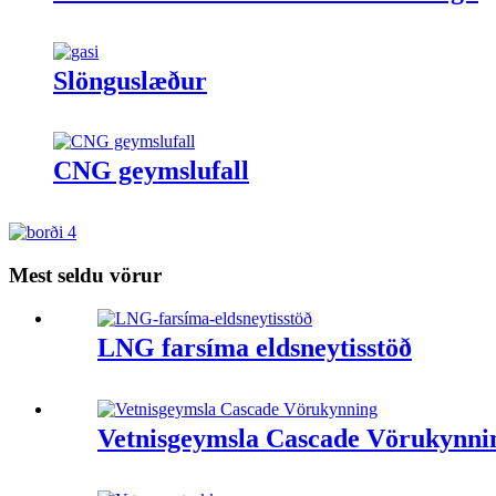
Slönguslæður
CNG geymslufall
Mest seldu vörur
LNG farsíma eldsneytisstöð
Vetnisgeymsla Cascade Vörukynni