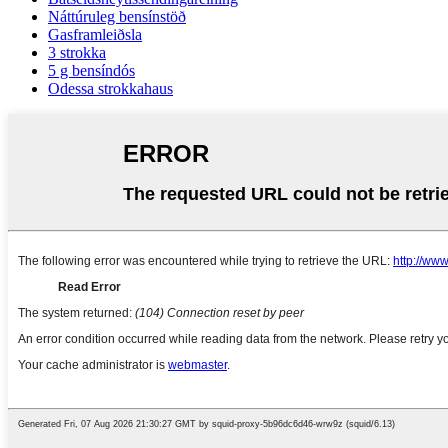
Náttúruleg bensínstöð
Gasframleiðsla
3 strokka
5 g bensíndós
Odessa strokkahaus