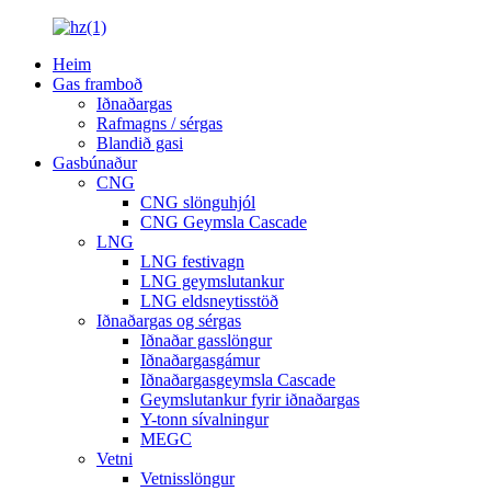
Heim
Gas framboð
Iðnaðargas
Rafmagns / sérgas
Blandið gasi
Gasbúnaður
CNG
CNG slönguhjól
CNG Geymsla Cascade
LNG
LNG festivagn
LNG geymslutankur
LNG eldsneytisstöð
Iðnaðargas og sérgas
Iðnaðar gasslöngur
Iðnaðargasgámur
Iðnaðargasgeymsla Cascade
Geymslutankur fyrir iðnaðargas
Y-tonn sívalningur
MEGC
Vetni
Vetnisslöngur