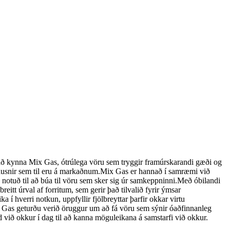
 kynna Mix Gas, ótrúlega vöru sem tryggir framúrskarandi gæði og
ausnir sem til eru á markaðnum.Mix Gas er hannað í samræmi við
 notuð til að búa til vöru sem sker sig úr samkeppninni.Með óbilandi
tt úrval af forritum, sem gerir það tilvalið fyrir ýmsar
 í hverri notkun, uppfyllir fjölbreyttar þarfir okkar virtu
 Gas geturðu verið öruggur um að fá vöru sem sýnir óaðfinnanleg
við okkur í dag til að kanna möguleikana á samstarfi við okkur.