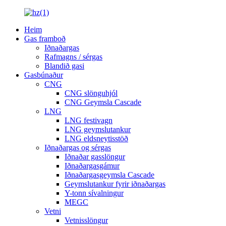
Heim
Gas framboð
Iðnaðargas
Rafmagns / sérgas
Blandið gasi
Gasbúnaður
CNG
CNG slönguhjól
CNG Geymsla Cascade
LNG
LNG festivagn
LNG geymslutankur
LNG eldsneytisstöð
Iðnaðargas og sérgas
Iðnaðar gasslöngur
Iðnaðargasgámur
Iðnaðargasgeymsla Cascade
Geymslutankur fyrir iðnaðargas
Y-tonn sívalningur
MEGC
Vetni
Vetnisslöngur