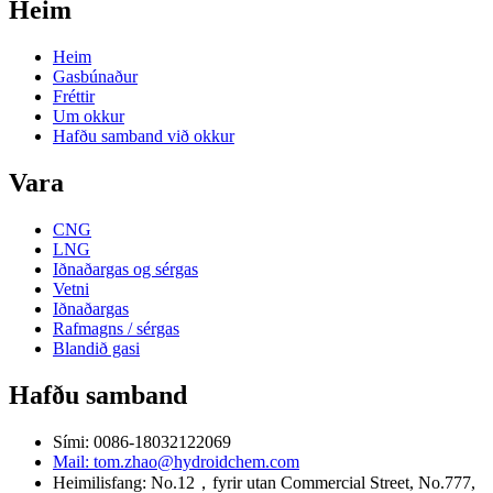
Heim
Heim
Gasbúnaður
Fréttir
Um okkur
Hafðu samband við okkur
Vara
CNG
LNG
Iðnaðargas og sérgas
Vetni
Iðnaðargas
Rafmagns / sérgas
Blandið gasi
Hafðu samband
Sími: 0086-18032122069
Mail: tom.zhao@hydroidchem.com
Heimilisfang: No.12，fyrir utan Commercial Street, No.777,