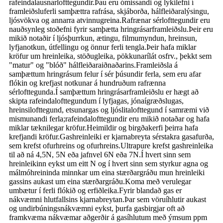
rafeindalausnarlofttegundir.Þau eru ómissandi og lykilefni í
framleiðsluferli samþættra rafrása, skjáborða, hálfleiðaralýsingu,
ljósvökva og annarra atvinnugreina.Rafrænar sérlofttegundir eru
nauðsynleg stoðefni fyrir samþætta hringrásarframleiðslu.Þeir eru
mikið notaðir í ljósþurrkun, ætingu, filmumyndun, hreinsun,
lyfjanotkun, útfellingu og önnur ferli tengla.Þeir hafa miklar
kröfur um hreinleika, stöðugleika, pökkunarílát osfrv., þekkt sem
"matur" og "blóð" hálfleiðaraiðnaðarins.Framleiðsla á
samþættum hringrásum felur í sér þúsundir ferla, sem eru afar
flókin og krefjast notkunar á hundruðum rafrænna
sérlofttegunda.Í samþættum hringrásarframleiðslu er hægt að
skipta rafeindalofttegundum í lyfjagas, jónaígræðslugas,
hreinsilofttegund, etsunargas og ljóslitalofttegund í samræmi við
mismunandi ferla;rafeindalofttegundir eru mikið notaðar og hafa
miklar tæknilegar kröfur.Heimildir og birgðakerfi þeirra hafa
krefjandi kröfur.Gashreinleiki er kjarnabreyta sérstakra gasafurða,
sem krefst ofurhreins og ofurhreins.Ultrapure krefst gashreinleika
til að ná 4,5N, 5N eða jafnvel 6N eða 7N.Í hvert sinn sem
hreinleikinn eykst um eitt N og í hvert sinn sem styrkur agna og
málmóhreininda minnkar um eina stærðargráðu mun hreinleiki
gassins aukast um eina stærðargráðu.Koma með verulegar
umbætur í ferli flókið og erfiðleika.Fyrir blandað gas er
nákvæmni hlutfallsins kjarnabreytan.Þar sem vöruíhlutir aukast
og undirbúningsnákvæmni eykst, þurfa gasbirgjar oft að
framkvæma nákvæmar aðgerðir á gasíhlutum með ýmsum ppm