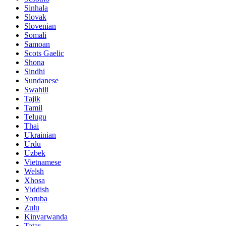
Sinhala
Slovak
Slovenian
Somali
Samoan
Scots Gaelic
Shona
Sindhi
Sundanese
Swahili
Tajik
Tamil
Telugu
Thai
Ukrainian
Urdu
Uzbek
Vietnamese
Welsh
Xhosa
Yiddish
Yoruba
Zulu
Kinyarwanda
Tatar