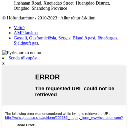
Jinshatan Road, Xuejiadao Street, Huangdao District,
Qingdao, Shandong Province
© Höfundarréttur - 2010-2023 : Allur réttur áskilinn.
Veftré
AMP farsíma
Gassali
,
Gasframleiðsla
,
Sérgas
,
Blandið gasi
,
Iðnaðargas
,
Sjaldgæft gas
,
Senda tölvupóst
x