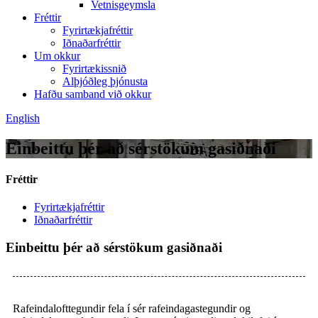
Vetnisgeymsla
Fréttir
Fyrirtækjafréttir
Iðnaðarfréttir
Um okkur
Fyrirtækissnið
Alþjóðleg þjónusta
Hafðu samband við okkur
English
Einbeittu þér að sérstökum gasiðnaði
Fréttir
Fyrirtækjafréttir
Iðnaðarfréttir
Einbeittu þér að sérstökum gasiðnaði
Rafeindalofttegundir fela í sér rafeindagastegundir og