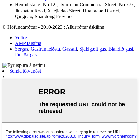
Heimilisfang: No.12，fyrir utan Commercial Street, No.777,
Jinshatan Road, Xuejiadao Street, Huangdao District,
Qingdao, Shandong Province
© Höfundarréttur - 2010-2023 : Allur réttur áskilinn.
Veftré
AMP farsíma
Sérgas
,
Gasframleiðsla
,
Gassali
,
Sjaldgæft gas
,
Blandið gasi
,
Iðnaðargas
,
Senda tölvupóst
x