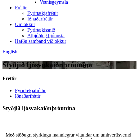
Vetnisgeymsla
Fréttir
Fyrirtækjafréttir
Iðnaðarfréttir
Um okkur
Fyrirtækissnið
Alþjóðleg þjónusta
Hafðu samband við okkur
English
Styðjið ljósvakaiðnþróunina
Fréttir
Fyrirtækjafréttir
Iðnaðarfréttir
Styðjið ljósvakaiðnþróunina
Með stöðugri styrkingu mannlegrar vitundar um umhverfisvernd