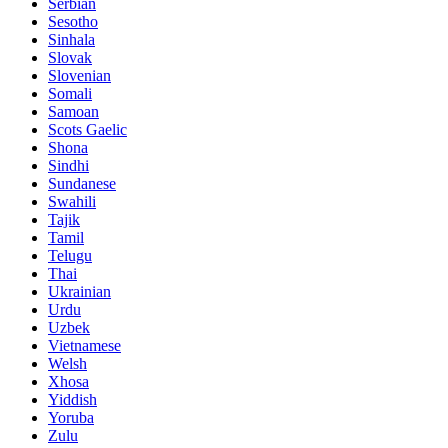
Serbian
Sesotho
Sinhala
Slovak
Slovenian
Somali
Samoan
Scots Gaelic
Shona
Sindhi
Sundanese
Swahili
Tajik
Tamil
Telugu
Thai
Ukrainian
Urdu
Uzbek
Vietnamese
Welsh
Xhosa
Yiddish
Yoruba
Zulu