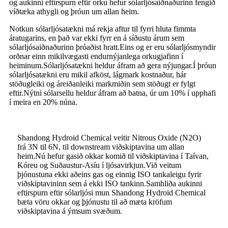
og aukinni eftirspurn eftir orku hefur sólarljósaiðnaðurinn fengið
víðtæka athygli og þróun um allan heim.
Notkun sólarljósatækni má rekja aftur til fyrri hluta fimmta
áratugarins, en það var ekki fyrr en á síðustu árum sem
sólarljósaiðnaðurinn þróaðist hratt.Eins og er eru sólarljósmyndir
orðnar einn mikilvægasti endurnýjanlega orkugjafinn í
heiminum.Sólarljósatækni heldur áfram að gera nýjungar.Í þróun
sólarljósatækni eru mikil afköst, lágmark kostnaður, hár
stöðugleiki og áreiðanleiki markmiðin sem stöðugt er fylgt
eftir.Nýtni sólarsellu heldur áfram að batna, úr um 10% í upphafi
í meira en 20% núna.
Shandong Hydroid Chemical veitir Nitrous Oxide (N2O)
frá 3N til 6N, til downstream viðskiptavina um allan
heim.Nú hefur gasið okkar komið til viðskiptavina í Taívan,
Kóreu og Suðaustur-Asíu í ljósavirkjun.Við veitum
þjónustuna ekki aðeins gas og einnig ISO tankaleigu fyrir
viðskiptavininn sem á ekki ISO tankinn.Samhliða aukinni
eftirspurn eftir sólarljósi mun Shandong Hydroid Chemical
bæta vöru okkar og þjónustu til að mæta kröfum
viðskiptavina á ýmsum svæðum.