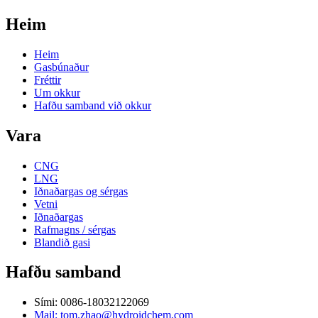
Heim
Heim
Gasbúnaður
Fréttir
Um okkur
Hafðu samband við okkur
Vara
CNG
LNG
Iðnaðargas og sérgas
Vetni
Iðnaðargas
Rafmagns / sérgas
Blandið gasi
Hafðu samband
Sími: 0086-18032122069
Mail: tom.zhao@hydroidchem.com