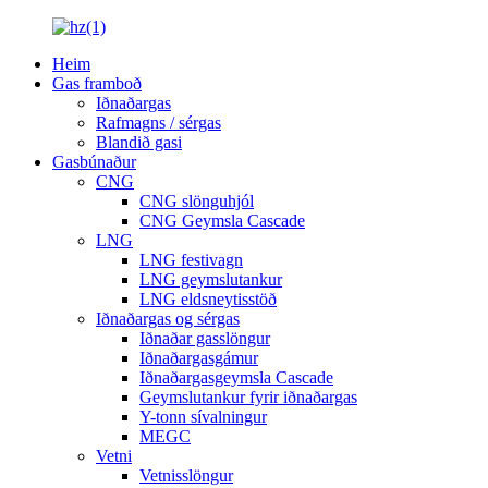
Heim
Gas framboð
Iðnaðargas
Rafmagns / sérgas
Blandið gasi
Gasbúnaður
CNG
CNG slönguhjól
CNG Geymsla Cascade
LNG
LNG festivagn
LNG geymslutankur
LNG eldsneytisstöð
Iðnaðargas og sérgas
Iðnaðar gasslöngur
Iðnaðargasgámur
Iðnaðargasgeymsla Cascade
Geymslutankur fyrir iðnaðargas
Y-tonn sívalningur
MEGC
Vetni
Vetnisslöngur