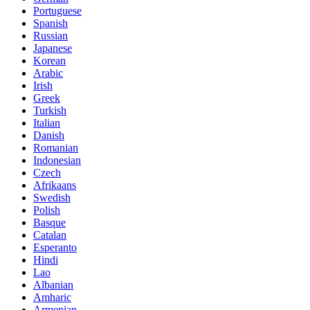
Portuguese
Spanish
Russian
Japanese
Korean
Arabic
Irish
Greek
Turkish
Italian
Danish
Romanian
Indonesian
Czech
Afrikaans
Swedish
Polish
Basque
Catalan
Esperanto
Hindi
Lao
Albanian
Amharic
Armenian